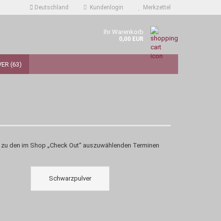
Deutschland
Kundenlogin
Merkzettel
Ihr Warenkorb
0,00 EUR
ER (63)
nn zu den im Shop „Check Out“ auszuwählenden Terminen
Schwarzpulver