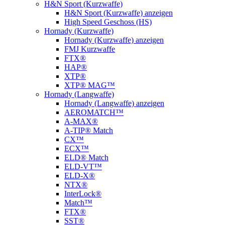
H&N Sport (Kurzwaffe)
H&N Sport (Kurzwaffe) anzeigen
High Speed Geschoss (HS)
Hornady (Kurzwaffe)
Hornady (Kurzwaffe) anzeigen
FMJ Kurzwaffe
FTX®
HAP®
XTP®
XTP® MAG™
Hornady (Langwaffe)
Hornady (Langwaffe) anzeigen
AEROMATCH™
A-MAX®
A-TIP® Match
CX™
ECX™
ELD® Match
ELD‑VT™
ELD-X®
NTX®
InterLock®
Match™
FTX®
SST®