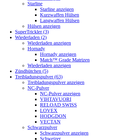
Starline
Starline anzeigen
Kurzwaffen Hülsen
Langwaffen Hülsen
Hülsen anzeigen
SuperTrickler (3)
Wiederladen (2)
Wiederladen anzeigen
Hornady
Hornady anzeigen
Match™ Grade Matrizen
Wiederladen anzeigen
Zündhütchen (5)
Treibladungspulver (63)
Treibladungspulver anzeigen
NC-Pulver
NC-Pulver anzeigen
VIHTAVUORI
RELOAD SWISS
LOVEX
HODGDON
VECTAN
Schwarzpulver
Schwarzpulver anzeigen
Schweizer