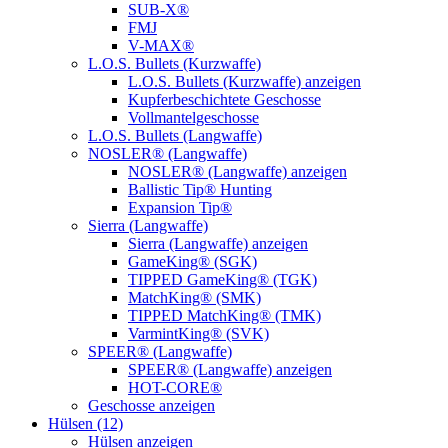
SUB-X®
FMJ
V-MAX®
L.O.S. Bullets (Kurzwaffe)
L.O.S. Bullets (Kurzwaffe) anzeigen
Kupferbeschichtete Geschosse
Vollmantelgeschosse
L.O.S. Bullets (Langwaffe)
NOSLER® (Langwaffe)
NOSLER® (Langwaffe) anzeigen
Ballistic Tip® Hunting
Expansion Tip®
Sierra (Langwaffe)
Sierra (Langwaffe) anzeigen
GameKing® (SGK)
TIPPED GameKing® (TGK)
MatchKing® (SMK)
TIPPED MatchKing® (TMK)
VarmintKing® (SVK)
SPEER® (Langwaffe)
SPEER® (Langwaffe) anzeigen
HOT-CORE®
Geschosse anzeigen
Hülsen (12)
Hülsen anzeigen