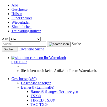
Alle
Geschosse
Hülsen
SuperTrickler
Wiederladen
Zündhütchen
Treibladungspulver
Alle
Suche...
Erweiterte Suche
Suche...
Ihr Warenkorb
0,00 EUR
Sie haben noch keine Artikel in Ihrem Warenkorb.
Geschosse (460)
Geschosse anzeigen
Barnes® (Langwaffe)
Barnes® (Langwaffe) anzeigen
TSX®
TIPPED TSX®
TAC-TX®