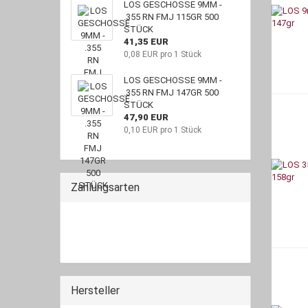
LOS GESCHOSSE 9MM -
.355 RN FMJ 115GR 500
STÜCK
41,35 EUR
0,08 EUR pro 1 Stück
LOS GESCHOSSE 9MM -
.355 RN FMJ 147GR 500
STÜCK
47,90 EUR
0,10 EUR pro 1 Stück
Zahlungsarten
Hersteller