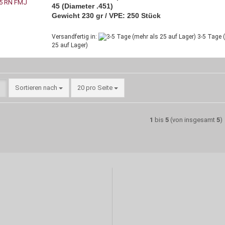
45 (Diameter .451)
Gewicht 230 gr / VPE: 250 Stück
Versandfertig in:
3-5 Tage 
25 auf Lager)
Sortieren nach
pro Seite
Sortieren nach
20 pro Seite
1
bis
5
(von insgesamt
5
)