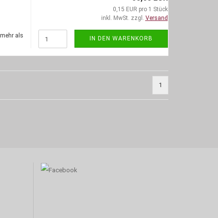
0,15 EUR pro 1 Stück
inkl. MwSt. zzgl.
Versand
(mehr als
IN DEN WARENKORB
1