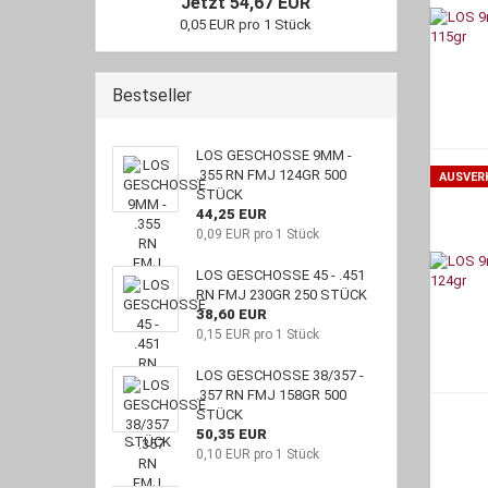
Jetzt 54,67 EUR
0,05 EUR pro 1 Stück
Bestseller
LOS GESCHOSSE 9MM -
.355 RN FMJ 124GR 500
AUSVER
STÜCK
44,25 EUR
0,09 EUR pro 1 Stück
LOS GESCHOSSE 45 - .451
RN FMJ 230GR 250 STÜCK
38,60 EUR
0,15 EUR pro 1 Stück
LOS GESCHOSSE 38/357 -
.357 RN FMJ 158GR 500
STÜCK
50,35 EUR
0,10 EUR pro 1 Stück