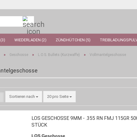
Suche...
(3)
WIEDERLADEN (2)
ZÜNDHÜTCHEN (5)
TREIBLADUNGSPULV
»
»
»
Geschosse
L.O.S. Bullets (Kurzwaffe)
Vollmantelgeschosse
antelgeschosse
Sortieren nach
pro Seite
Sortieren nach
20 pro Seite
LOS GESCHOSSE 9MM - .355 RN FMJ 115GR 50
STÜCK
LOS Geschosse