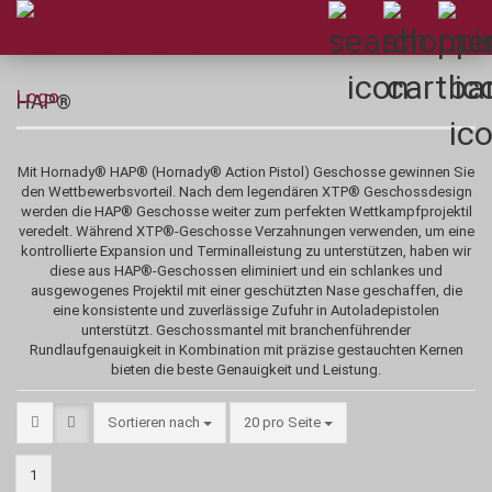
HAP®
Mit Hornady® HAP® (Hornady® Action Pistol) Geschosse gewinnen Sie
den Wettbewerbsvorteil. Nach dem legendären XTP® Geschossdesign
werden die HAP® Geschosse weiter zum perfekten Wettkampfprojektil
veredelt. Während XTP®-Geschosse Verzahnungen verwenden, um eine
kontrollierte Expansion und Terminalleistung zu unterstützen, haben wir
diese aus HAP®-Geschossen eliminiert und ein schlankes und
ausgewogenes Projektil mit einer geschützten Nase geschaffen, die
eine konsistente und zuverlässige Zufuhr in Autoladepistolen
unterstützt. Geschossmantel mit branchenführender
Rundlaufgenauigkeit in Kombination mit präzise gestauchten Kernen
bieten die beste Genauigkeit und Leistung.
Sortieren nach
pro Seite
Sortieren nach
20 pro Seite
1