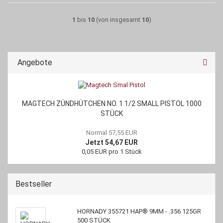
1
bis
10
(von insgesamt
10
)
Angebote
MAGTECH ZÜNDHÜTCHEN NO. 1 1/2 SMALL PISTOL 1000
STÜCK
Normal 57,55 EUR
Jetzt 54,67 EUR
0,05 EUR pro 1 Stück
Bestseller
HORNADY 355721 HAP® 9MM - .356 125GR
500 STÜCK