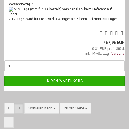
Versandfertig in:
7-12 Tage (wird für Sie bestellt) weniger als 5 beim Lieferant auf Lager
457,95 EUR
0,31 EUR pro 1 Stück
inkl. MwSt. zzgl.
Versand
IN DEN WARENKORB
Sortieren nach
pro Seite
Sortieren nach
20 pro Seite
1