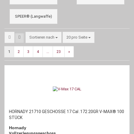
SPEER® (Langwaffe)
Sortieren nach
pro Seite
Sortieren nach
20 pro Seite
1
2
3
4
...
23
»
HORNADY 21710 GESCHOSSE 17 Cal .172 20GR V-MAX® 100
STÜCK
Hornady
Vollzerlegungsgeschoss