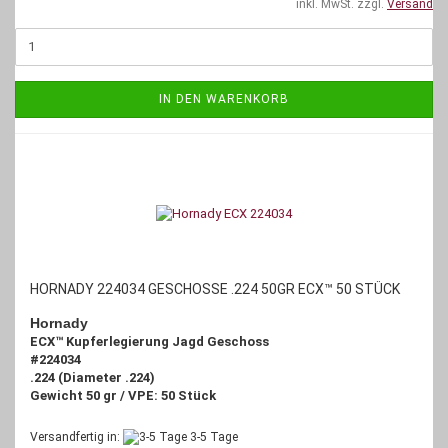
inkl. MwSt. zzgl.
Versand
IN DEN WARENKORB
HORNADY 224034 GESCHOSSE .224 50GR ECX™ 50 STÜCK
Hornady
ECX™ Kupferlegierung Jagd Geschoss
#224034
.224 (Diameter .224)
Gewicht 50 gr / VPE: 50 Stück
Versandfertig in:
3-5 Tage