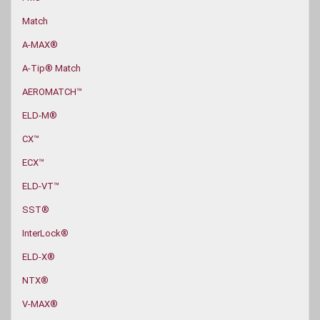
Match
A-MAX®
A-Tip® Match
AEROMATCH™
ELD-M®
CX™
ECX™
ELD‑VT™
SST®
InterLock®
ELD-X®
NTX®
V-MAX®