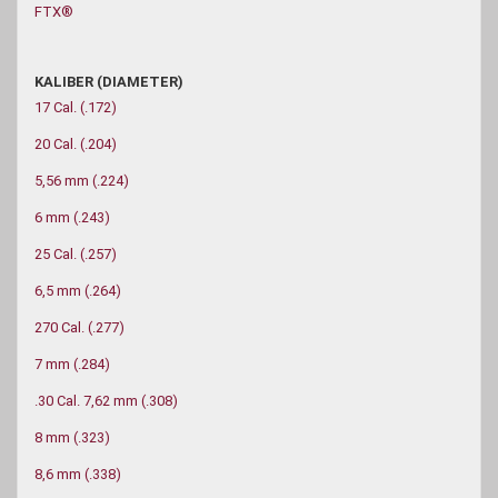
FTX®
KALIBER
KALIBER (DIAMETER)
(DIAMETER)
17 Cal. (.172)
20 Cal. (.204)
5,56 mm (.224)
6 mm (.243)
25 Cal. (.257)
6,5 mm (.264)
270 Cal. (.277)
7 mm (.284)
.30 Cal. 7,62 mm (.308)
8 mm (.323)
8,6 mm (.338)