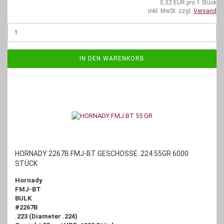
0,32 EUR pro 1 Stück
inkl. MwSt. zzgl.
Versand
IN DEN WARENKORB
HORNADY 2267B FMJ-BT GESCHOSSE .224 55GR 6000
STÜCK
Hornady
FMJ-BT
BULK
#2267B
.223 (Diameter .224)