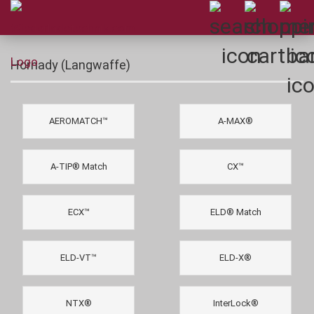
Hornady (Langwaffe)
AEROMATCH™
A-MAX®
A-TIP® Match
CX™
ECX™
ELD® Match
ELD‑VT™
ELD-X®
NTX®
InterLock®