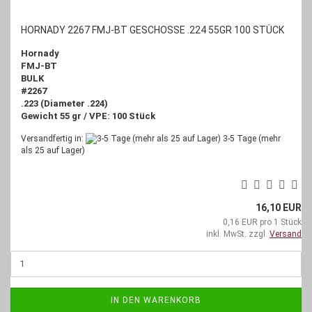
HORNADY 2267 FMJ-BT GESCHOSSE .224 55GR 100 STÜCK
Hornady
FMJ-BT
BULK
#2267
.223 (Diameter .224)
Gewicht 55 gr / VPE: 100 Stück
Versandfertig in:
3-5 Tage (mehr
als 25 auf Lager)
16,10 EUR
0,16 EUR pro 1 Stück
inkl. MwSt. zzgl.
Versand
IN DEN WARENKORB