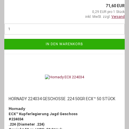
71,60 EUR
0,29 EUR pro 1 Stück
inkl. MwSt. zzgl.
Versand
IN DEN WARENKORB
HORNADY 224034 GESCHOSSE .224 50GR ECX™ 50 STÜCK
Hornady
ECX™ Kupferlegierung Jagd Geschoss
#224034
.224 (Diameter .224)