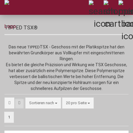
TIPPED TSX®
Das neue
TSX - Geschoss mit der Platikspitze hat den
TIPPED
bewährten Grundkörper aus Vollkupfer mit eingeschnittenen
Ringen.
Es bietet die gleiche Präzision und Wirkung wie TSX Geschosse,
hat aber zusätzlich eine Polymerspitze. Diese Polymerspitze
verbessert die ballistischen Werte bei hoher Entfernung. Die
Spitze und der neu konzipierte Hohlraum sorgen für ein
schnelleres Aufpilzen der Geschosse.
Sortieren nach
pro Seite
Sortieren nach
20 pro Seite
1