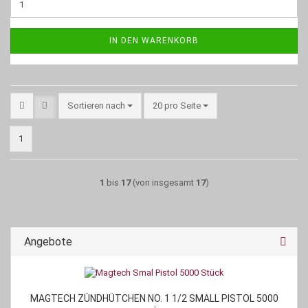
IN DEN WARENKORB
Sortieren nach
pro Seite
Sortieren nach
20 pro Seite
1
1
bis
17
(von insgesamt
17
)
Angebote
MAGTECH ZÜNDHÜTCHEN NO. 1 1/2 SMALL PISTOL 5000