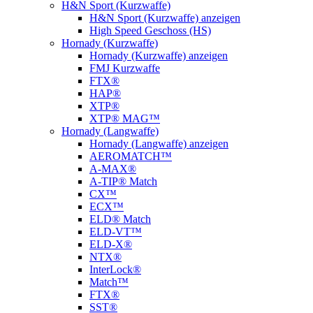
H&N Sport (Kurzwaffe)
H&N Sport (Kurzwaffe) anzeigen
High Speed Geschoss (HS)
Hornady (Kurzwaffe)
Hornady (Kurzwaffe) anzeigen
FMJ Kurzwaffe
FTX®
HAP®
XTP®
XTP® MAG™
Hornady (Langwaffe)
Hornady (Langwaffe) anzeigen
AEROMATCH™
A-MAX®
A-TIP® Match
CX™
ECX™
ELD® Match
ELD‑VT™
ELD-X®
NTX®
InterLock®
Match™
FTX®
SST®