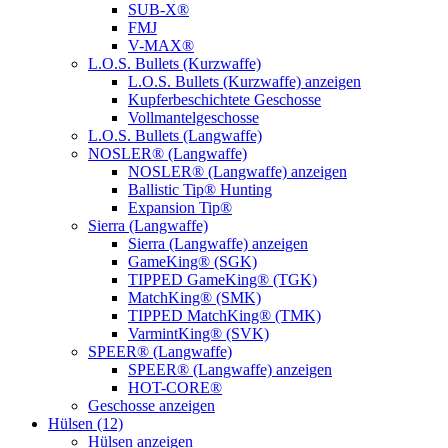
SUB-X®
FMJ
V-MAX®
L.O.S. Bullets (Kurzwaffe)
L.O.S. Bullets (Kurzwaffe) anzeigen
Kupferbeschichtete Geschosse
Vollmantelgeschosse
L.O.S. Bullets (Langwaffe)
NOSLER® (Langwaffe)
NOSLER® (Langwaffe) anzeigen
Ballistic Tip® Hunting
Expansion Tip®
Sierra (Langwaffe)
Sierra (Langwaffe) anzeigen
GameKing® (SGK)
TIPPED GameKing® (TGK)
MatchKing® (SMK)
TIPPED MatchKing® (TMK)
VarmintKing® (SVK)
SPEER® (Langwaffe)
SPEER® (Langwaffe) anzeigen
HOT-CORE®
Geschosse anzeigen
Hülsen (12)
Hülsen anzeigen