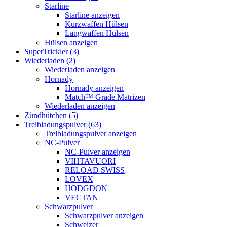
Starline
Starline anzeigen
Kurzwaffen Hülsen
Langwaffen Hülsen
Hülsen anzeigen
SuperTrickler (3)
Wiederladen (2)
Wiederladen anzeigen
Hornady
Hornady anzeigen
Match™ Grade Matrizen
Wiederladen anzeigen
Zündhütchen (5)
Treibladungspulver (63)
Treibladungspulver anzeigen
NC-Pulver
NC-Pulver anzeigen
VIHTAVUORI
RELOAD SWISS
LOVEX
HODGDON
VECTAN
Schwarzpulver
Schwarzpulver anzeigen
Schweizer