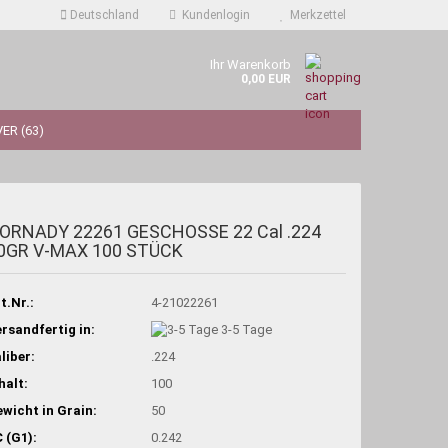
Deutschland
Kundenlogin
Merkzettel
Ihr Warenkorb
0,00 EUR
ER (63)
ORNADY 22261 GESCHOSSE 22 Cal .224
0GR V-MAX 100 STÜCK
t.Nr.:
4-21022261
rsandfertig in:
3-5 Tage
liber:
.224
halt:
100
wicht in Grain:
50
 (G1):
0.242