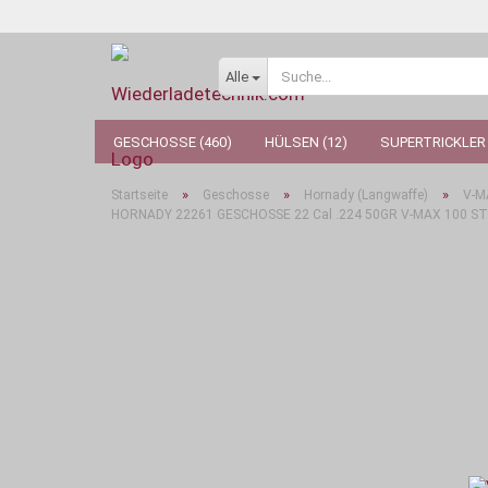
Alle
GESCHOSSE (460)
HÜLSEN (12)
SUPERTRICKLER 
»
»
»
Startseite
Geschosse
Hornady (Langwaffe)
V-
HORNADY 22261 GESCHOSSE 22 Cal .224 50GR V-MAX 100 S