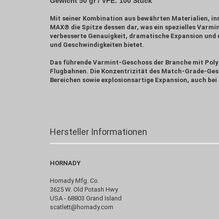
Gewicht 50 gr / VPE: 100 Stück
Mit seiner Kombination aus bewährten Materialien, in
MAX® die Spitze dessen dar, was ein spezielles Varmi
verbesserte Genauigkeit, dramatische Expansion und e
und Geschwindigkeiten bietet.
Das führende Varmint-Geschoss der Branche mit Poly
Flugbahnen. Die Konzentrizität des Match-Grade-Ges
Bereichen sowie explosionsartige Expansion, auch bei
Hersteller Informationen
HORNADY
Hornady Mfg. Co.
3625 W. Old Potash Hwy
USA - 68803 Grand Island
scatlett@hornady.com