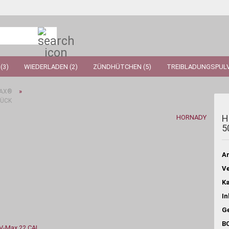
Suche...
(3)
WIEDERLADEN (2)
ZÜNDHÜTCHEN (5)
TREIBLADUNGSPULV
»
MAX®
TÜCK
H
HORNADY
5
Ar
Ve
Ka
In
Ge
BC