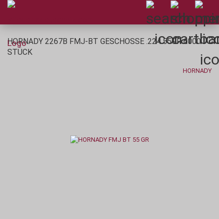
HORNADY 2267B FMJ-BT GESCHOSSE .224 55GR 6000
STÜCK
HORNADY