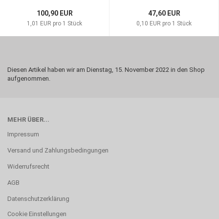
100,90 EUR
47,60 EUR
1,01 EUR pro 1 Stück
0,10 EUR pro 1 Stück
Diesen Artikel haben wir am Dienstag, 15. November 2022 in den Shop
aufgenommen.
MEHR ÜBER...
Impressum
Versand und Zahlungsbedingungen
Widerrufsrecht
AGB
Datenschutzerklärung
Cookie Einstellungen