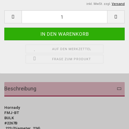
inkl. MwSt. zzgl.
Versand
AUF DEN MERKZETTEL
FRAGE ZUM PRODUKT
Beschreibung
Hornady
FMJ-BT
BULK
#2267B
.223 (Diameter .224)