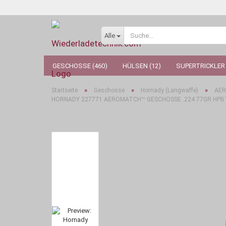
Alle
GESCHOSSE (460)
HÜLSEN (12)
SUPERTRICKLER 
»
»
»
Startseite
Geschosse
Hornady (Langwaffe)
AE
HORNADY 227771 AEROMATCH™ GESCHOSSE .224 77GR HPB