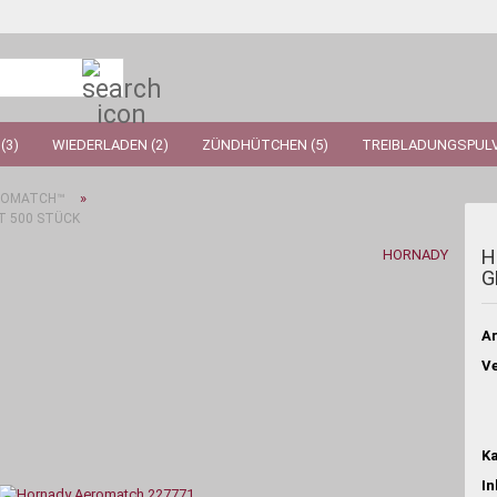
Suche...
(3)
WIEDERLADEN (2)
ZÜNDHÜTCHEN (5)
TREIBLADUNGSPULV
»
ROMATCH™
T 500 STÜCK
H
HORNADY
G
Ar
Ve
Ka
In