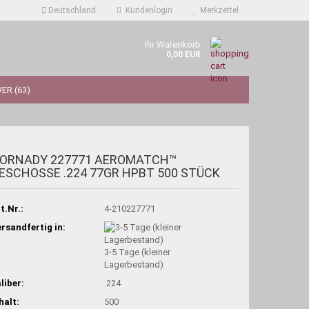
Deutschland
Kundenlogin
Merkzettel
Ihr Warenkorb
0,00 EUR
ER (63)
ORNADY 227771 AEROMATCH™
ESCHOSSE .224 77GR HPBT 500 STÜCK
t.Nr.:
4-210227771
rsandfertig in:
3-5 Tage (kleiner
Lagerbestand)
liber:
.224
halt:
500