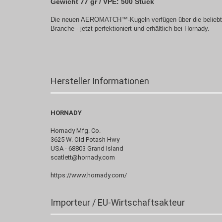
Gewicht 77 gr / VPE: 500 Stück
Die neuen AEROMATCH™-Kugeln verfügen über die beliebte
Branche - jetzt perfektioniert und erhältlich bei Hornady.
Hersteller Informationen
HORNADY
Hornady Mfg. Co.
3625 W. Old Potash Hwy
USA - 68803 Grand Island
scatlett@hornady.com
https://www.hornady.com/
Importeur / EU-Wirtschaftsakteur