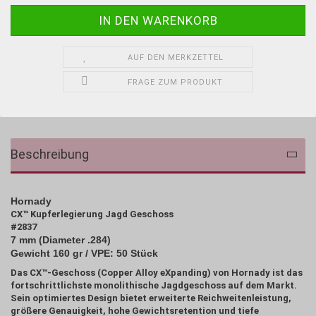
AUF DEN MERKZETTEL
FRAGE ZUM PRODUKT
Beschreibung
Hornady
CX™ Kupferlegierung Jagd Geschoss
#2837
7 mm (Diameter .284)
Gewicht 160 gr / VPE: 50 Stück
Das CX™-Geschoss (Copper Alloy eXpanding) von Hornady ist das
fortschrittlichste monolithische Jagdgeschoss auf dem Markt.
Sein optimiertes Design bietet erweiterte Reichweitenleistung,
größere Genauigkeit, hohe Gewichtsretention und tiefe