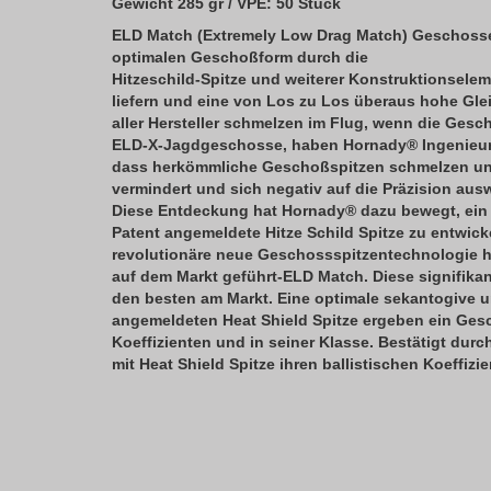
Gewicht 285 gr /
VPE: 50 Stück
ELD Match (Extremely Low Drag Match) Geschosse s
optimalen Geschoßform durch die
Hitzeschild-Spitze und weiterer Konstruktionselem
liefern und eine von Los zu Los überaus hohe Gle
aller Hersteller schmelzen im Flug, wenn die Ges
ELD-X-Jagdgeschosse, haben Hornady® Ingenieur
dass herkömmliche Geschoßspitzen schmelzen und
vermindert und sich negativ auf die Präzision aus
Diese Entdeckung hat Hornady® dazu bewegt, ein 
Patent angemeldete Hitze Schild Spitze zu entwick
revolutionäre neue Geschossspitzentechnologie ha
auf dem Markt geführt-ELD Match. Diese signifika
den besten am Markt. Eine optimale sekantogive 
angemeldeten Heat Shield Spitze ergeben ein Ges
Koeffizienten und in seiner Klasse. Bestätigt du
mit Heat Shield Spitze ihren ballistischen Koeffizi