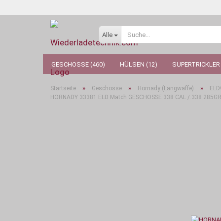
Alle
GESCHOSSE (460)
HÜLSEN (12)
SUPERTRICKLER 
»
»
»
Startseite
Geschosse
Hornady (Langwaffe)
ELD
HORNADY 33381 ELD Match GESCHOSSE 338 CAL /.338 285G