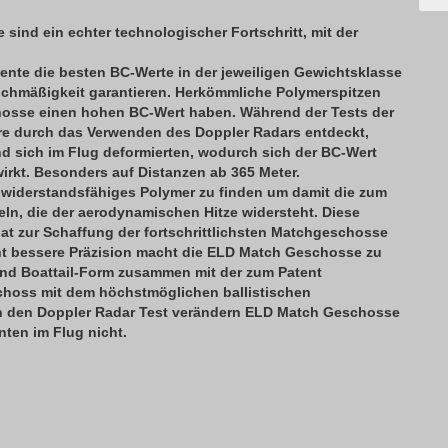
ind ein echter technologischer Fortschritt, mit der
ente die besten BC-Werte in der jeweiligen Gewichtsklasse
ichmäßigkeit garantieren. Herkömmliche Polymerspitzen
chosse einen hohen BC-Wert haben. Während der Tests der
e durch das Verwenden des Doppler Radars entdeckt,
 sich im Flug deformierten, wodurch sich der BC-Wert
wirkt. Besonders auf Distanzen ab 365 Meter.
widerstandsfähiges Polymer zu finden um damit die zum
eln, die der aerodynamischen Hitze widersteht. Diese
t zur Schaffung der fortschrittlichsten Matchgeschosse
nt bessere Präzision macht die ELD Match Geschosse zu
und Boattail-Form zusammen mit der zum Patent
choss mit dem höchstmöglichen ballistischen
rch den Doppler Radar Test verändern ELD Match Geschosse
enten im Flug nicht.