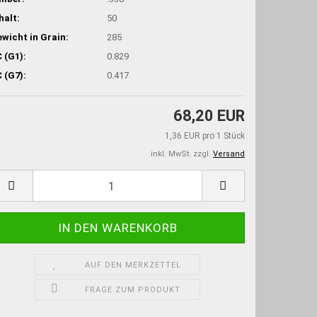
halt:
50
wicht in Grain:
285
 (G1):
0.829
 (G7):
0.417
68,20 EUR
1,36 EUR pro 1 Stück
inkl. MwSt. zzgl.
Versand
AUF DEN MERKZETTEL
FRAGE ZUM PRODUKT