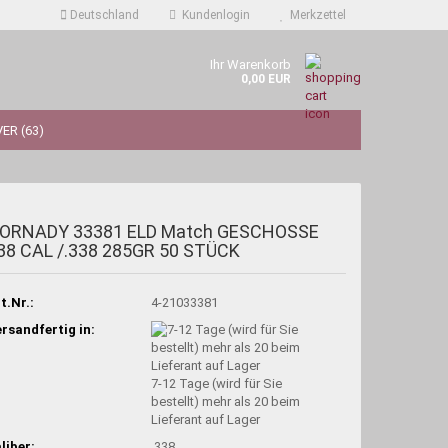
Deutschland
Kundenlogin
Merkzettel
Ihr Warenkorb
0,00 EUR
ER (63)
ORNADY 33381 ELD Match GESCHOSSE
38 CAL /.338 285GR 50 STÜCK
t.Nr.:
4-21033381
rsandfertig in:
7-12 Tage (wird für Sie
bestellt) mehr als 20 beim
Lieferant auf Lager
liber:
.338