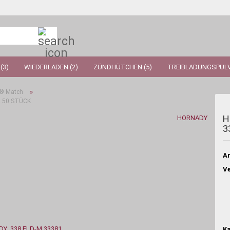
Suche...
(3)
WIEDERLADEN (2)
ZÜNDHÜTCHEN (5)
TREIBLADUNGSPULV
»
® Match
R 50 STÜCK
H
HORNADY
3
Ar
Ve
Ka