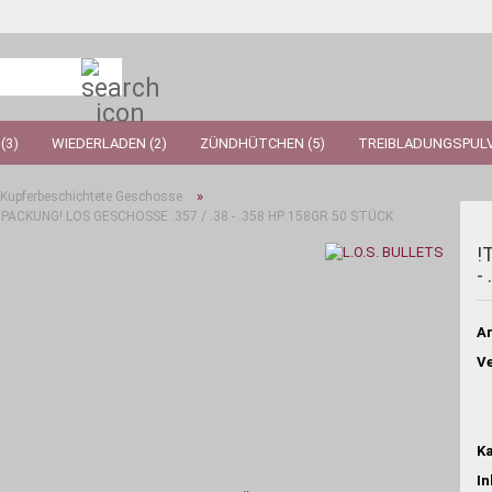
Suche...
(3)
WIEDERLADEN (2)
ZÜNDHÜTCHEN (5)
TREIBLADUNGSPULV
»
Kupferbeschichtete Geschosse
PACKUNG! LOS GESCHOSSE .357 / .38 - .358 HP 158GR 50 STÜCK
!
-
Ar
Ve
Ka
In