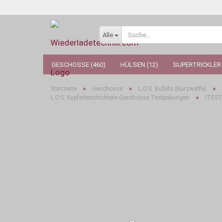
Alle
GESCHOSSE (460)
HÜLSEN (12)
SUPERTRICKLER 
»
»
»
Startseite
Geschosse
L.O.S. Bullets (Kurzwaffe)
»
L.O.S. Kupferbeschichtete Geschosse Testpakungen
!TEST