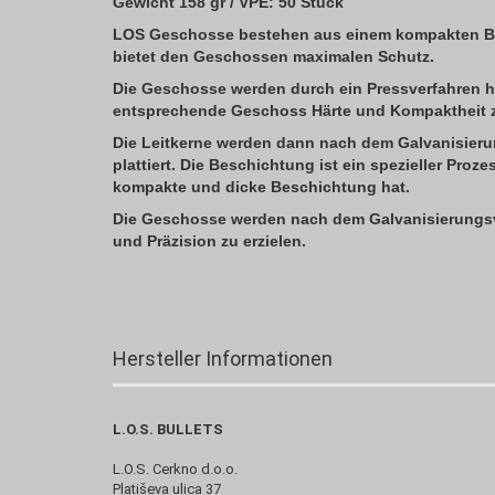
Gewicht 158 gr /
VPE: 50 Stück
LOS Geschosse
bestehen aus einem kompakten Ble
bietet den Geschossen maximalen Schutz.
Die Geschosse werden durch ein Pressverfahren her
entsprechende Geschoss Härte und Kompaktheit z
Die Leitkerne werden dann nach dem Galvanisierun
plattiert. Die Beschichtung ist ein spezieller Proz
kompakte und dicke Beschichtung hat.
Die Geschosse werden nach dem Galvanisierungsve
und Präzision zu erzielen.
Hersteller Informationen
L.O.S. BULLETS
L.O.S. Cerkno d.o.o.
Platiševa ulica 37