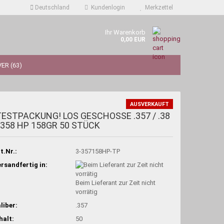
Deutschland
Kundenlogin
Merkzettel
Ihr Warenkorb
0,00 EUR
ER (63)
AUSVERKAUFT
TESTPACKUNG! LOS GESCHOSSE .357 / .38
 .358 HP 158GR 50 STÜCK
t.Nr.:
3-357158HP-TP
rsandfertig in:
Beim Lieferant zur Zeit nicht
vorrätig
liber:
.357
halt:
50