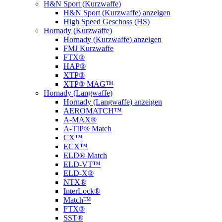
H&N Sport (Kurzwaffe)
H&N Sport (Kurzwaffe) anzeigen
High Speed Geschoss (HS)
Hornady (Kurzwaffe)
Hornady (Kurzwaffe) anzeigen
FMJ Kurzwaffe
FTX®
HAP®
XTP®
XTP® MAG™
Hornady (Langwaffe)
Hornady (Langwaffe) anzeigen
AEROMATCH™
A-MAX®
A-TIP® Match
CX™
ECX™
ELD® Match
ELD‑VT™
ELD-X®
NTX®
InterLock®
Match™
FTX®
SST®