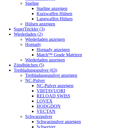
Starline
Starline anzeigen
Kurzwaffen Hülsen
Langwaffen Hülsen
Hülsen anzeigen
SuperTrickler (3)
Wiederladen (2)
Wiederladen anzeigen
Hornady
Hornady anzeigen
Match™ Grade Matrizen
Wiederladen anzeigen
Zündhütchen (5)
Treibladungspulver (63)
Treibladungspulver anzeigen
NC-Pulver
NC-Pulver anzeigen
VIHTAVUORI
RELOAD SWISS
LOVEX
HODGDON
VECTAN
Schwarzpulver
Schwarzpulver anzeigen
Schweizer