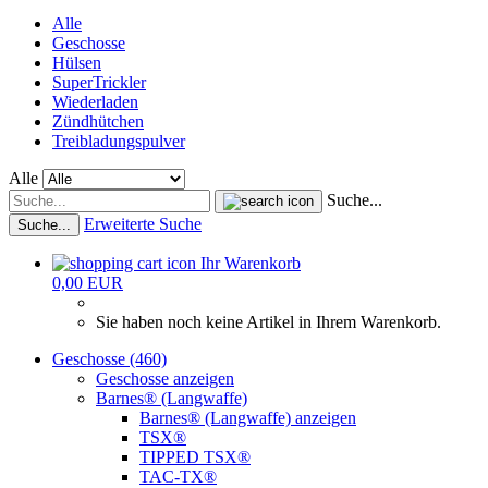
Alle
Geschosse
Hülsen
SuperTrickler
Wiederladen
Zündhütchen
Treibladungspulver
Alle
Suche...
Erweiterte Suche
Suche...
Ihr Warenkorb
0,00 EUR
Sie haben noch keine Artikel in Ihrem Warenkorb.
Geschosse (460)
Geschosse anzeigen
Barnes® (Langwaffe)
Barnes® (Langwaffe) anzeigen
TSX®
TIPPED TSX®
TAC-TX®