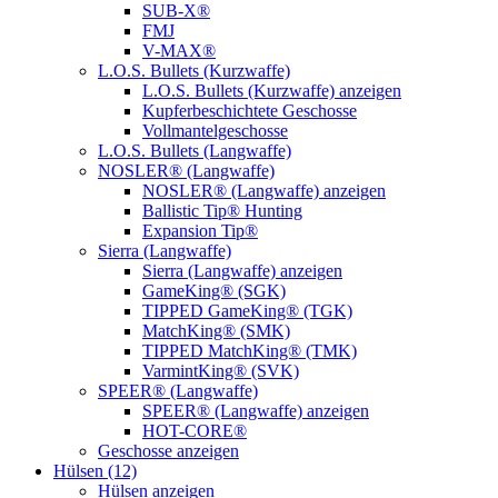
SUB-X®
FMJ
V-MAX®
L.O.S. Bullets (Kurzwaffe)
L.O.S. Bullets (Kurzwaffe) anzeigen
Kupferbeschichtete Geschosse
Vollmantelgeschosse
L.O.S. Bullets (Langwaffe)
NOSLER® (Langwaffe)
NOSLER® (Langwaffe) anzeigen
Ballistic Tip® Hunting
Expansion Tip®
Sierra (Langwaffe)
Sierra (Langwaffe) anzeigen
GameKing® (SGK)
TIPPED GameKing® (TGK)
MatchKing® (SMK)
TIPPED MatchKing® (TMK)
VarmintKing® (SVK)
SPEER® (Langwaffe)
SPEER® (Langwaffe) anzeigen
HOT-CORE®
Geschosse anzeigen
Hülsen (12)
Hülsen anzeigen