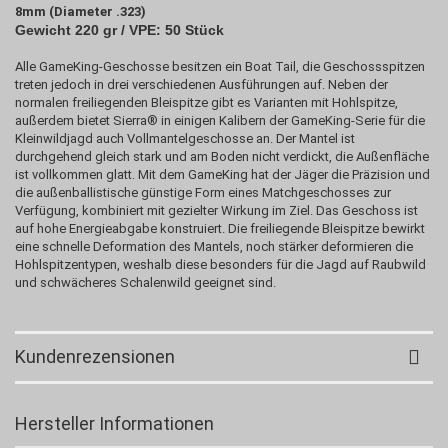
8mm (Diameter .323)
Gewicht 220 gr / VPE: 50 Stück
Alle GameKing‑Geschosse besitzen ein Boat Tail, die Geschossspitzen
treten jedoch in drei verschiedenen Ausführungen auf. Neben der
normalen freiliegenden Bleispitze gibt es Varianten mit Hohlspitze,
außerdem bietet Sierra® in einigen Kalibern der GameKing‑Serie für die
Kleinwildjagd auch Vollmantelgeschosse an. Der Mantel ist
durchgehend gleich stark und am Boden nicht verdickt, die Außenfläche
ist vollkommen glatt. Mit dem GameKing hat der Jäger die Präzision und
die außenballistische günstige Form eines Matchgeschosses zur
Verfügung, kombiniert mit gezielter Wirkung im Ziel. Das Geschoss ist
auf hohe Energieabgabe konstruiert. Die freiliegende Bleispitze bewirkt
eine schnelle Deformation des Mantels, noch stärker deformieren die
Hohlspitzentypen, weshalb diese besonders für die Jagd auf Raubwild
und schwächeres Schalenwild geeignet sind.
Kundenrezensionen
Hersteller Informationen