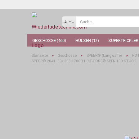
Alle
GESCHOSSE (460)
HÜLSEN (12)
SUPERTRICKLER 
»
»
»
Startseite
Geschosse
SPEER® (Langwaffe)
HO
SPEER® 2041 .30/.308 170GR HOT-CORE® SPFN 100 STÜCK