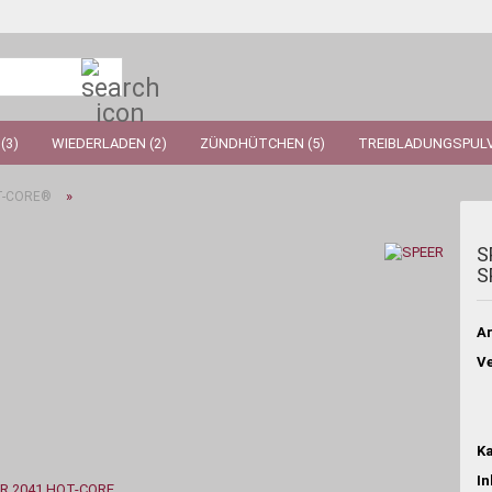
Suche...
(3)
WIEDERLADEN (2)
ZÜNDHÜTCHEN (5)
TREIBLADUNGSPULV
»
T-CORE®
S
S
Ar
Ve
Ka
In