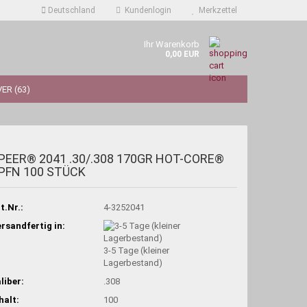
Deutschland
Kundenlogin
Merkzettel
Ihr Warenkorb
0,00 EUR
ER (63)
PEER® 2041 .30/.308 170GR HOT-CORE®
PFN 100 STÜCK
t.Nr.:
4-3252041
rsandfertig in:
3-5 Tage (kleiner
Lagerbestand)
liber:
.308
halt:
100