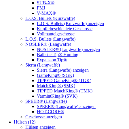
SUB-X®
FMJ
V-MAX®
L.O.S. Bullets (Kurzwaffe)
L.O.S. Bullets (Kurzwaffe) anzeigen
Kupferbeschichtete Geschosse
Vollmantelgeschosse
L.O.S. Bullets (Langwaffe)
NOSLER® (Langwaffe)
NOSLER® (Langwaffe) anzeigen
Ballistic Tip® Hunting
Expansion Tip®
Sierra (Langwaffe)
Sierra (Langwaffe) anzeigen
GameKing® (SGK)
TIPPED GameKing® (TGK)
MatchKing® (SMK)
TIPPED MatchKing® (TMK)
VarmintKing® (SVK)
SPEER® (Langwaffe)
SPEER® (Langwaffe) anzeigen
HOT-CORE®
Geschosse anzeigen
Hülsen (12)
Hülsen anzeigen