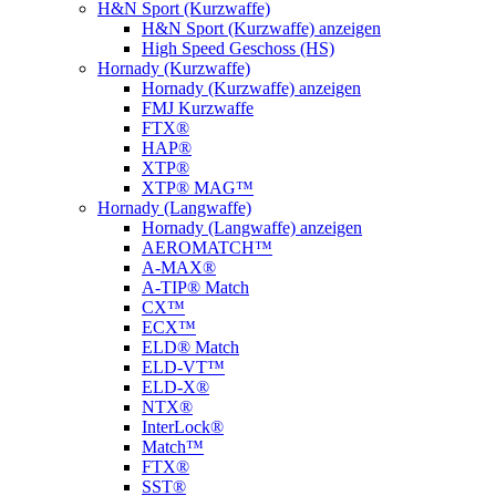
H&N Sport (Kurzwaffe)
H&N Sport (Kurzwaffe) anzeigen
High Speed Geschoss (HS)
Hornady (Kurzwaffe)
Hornady (Kurzwaffe) anzeigen
FMJ Kurzwaffe
FTX®
HAP®
XTP®
XTP® MAG™
Hornady (Langwaffe)
Hornady (Langwaffe) anzeigen
AEROMATCH™
A-MAX®
A-TIP® Match
CX™
ECX™
ELD® Match
ELD‑VT™
ELD-X®
NTX®
InterLock®
Match™
FTX®
SST®