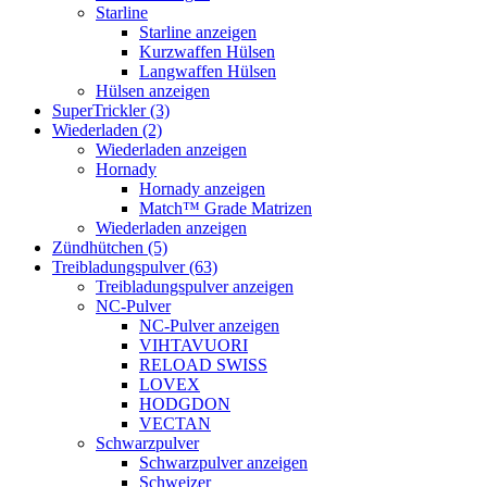
Starline
Starline anzeigen
Kurzwaffen Hülsen
Langwaffen Hülsen
Hülsen anzeigen
SuperTrickler (3)
Wiederladen (2)
Wiederladen anzeigen
Hornady
Hornady anzeigen
Match™ Grade Matrizen
Wiederladen anzeigen
Zündhütchen (5)
Treibladungspulver (63)
Treibladungspulver anzeigen
NC-Pulver
NC-Pulver anzeigen
VIHTAVUORI
RELOAD SWISS
LOVEX
HODGDON
VECTAN
Schwarzpulver
Schwarzpulver anzeigen
Schweizer