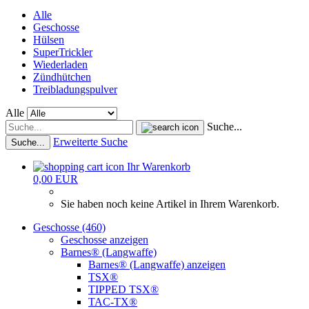
Alle
Geschosse
Hülsen
SuperTrickler
Wiederladen
Zündhütchen
Treibladungspulver
Alle
Suche...
Erweiterte Suche
Suche...
Ihr Warenkorb
0,00 EUR
Sie haben noch keine Artikel in Ihrem Warenkorb.
Geschosse (460)
Geschosse anzeigen
Barnes® (Langwaffe)
Barnes® (Langwaffe) anzeigen
TSX®
TIPPED TSX®
TAC-TX®