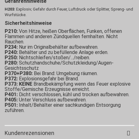
Gefahrenhinweise
H203
: Explosiv; Gefahr durch Feuer, Luftdruck oder Splitter, Spreng- und
Wurfstücke.
Sicherheitshinweise
P210:
Von Hitze, heißen Oberflächen, Funken, offenen
Flammen und anderen Zündquellen fernhalten. Nicht
Rauchen.
P234:
Nur im Originalbehälter aufbewahren.
P240:
Behälter und zu befüllende Anlage erden.
P250:
Nichtschleifen/stoßen/.../reiben.
P280:
Schutzhandschuhe/Schutzkleidung/Augen-
Gesichtsschutz
P370+P380:
Bei Brand: Umgebung räumen.
P372:
Explosionsgefahr bei Brand.
P373:
KEINE
Brandbekämpfung wenn das Feuer explosive
Stoffe/Gemische Erzeugnisse erreicht.
P401:
Dicht verschlossen, kühl und trocken aufbewahren.
P405:
Unter Verschluss aufbewahren.
P501:
Inhalt/Behälter einer sachkundigen Entsorgung
zuführen.
Kundenrezensionen