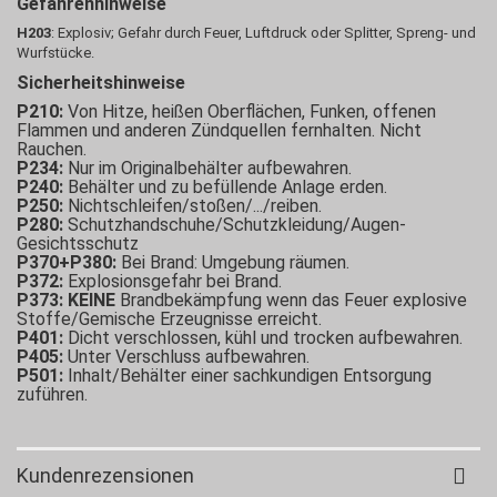
Gefahrenhinweise
H203
: Explosiv; Gefahr durch Feuer, Luftdruck oder Splitter, Spreng- und
Wurfstücke.
Sicherheitshinweise
P210:
Von Hitze, heißen Oberflächen, Funken, offenen
Flammen und anderen Zündquellen fernhalten. Nicht
Rauchen.
P234:
Nur im Originalbehälter aufbewahren.
P240:
Behälter und zu befüllende Anlage erden.
P250:
Nichtschleifen/stoßen/.../reiben.
P280:
Schutzhandschuhe/Schutzkleidung/Augen-
Gesichtsschutz
P370+P380:
Bei Brand: Umgebung räumen.
P372:
Explosionsgefahr bei Brand.
P373:
KEINE
Brandbekämpfung wenn das Feuer explosive
Stoffe/Gemische Erzeugnisse erreicht.
P401:
Dicht verschlossen, kühl und trocken aufbewahren.
P405:
Unter Verschluss aufbewahren.
P501:
Inhalt/Behälter einer sachkundigen Entsorgung
zuführen.
Kundenrezensionen