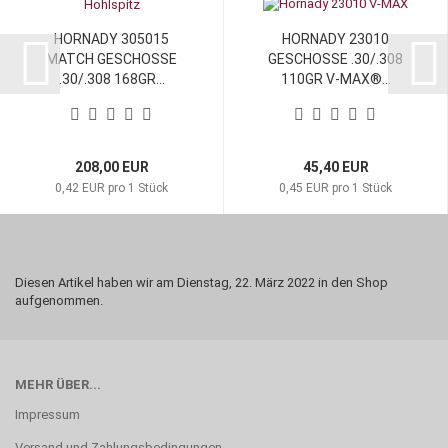
HORNADY 305015
HORNADY 23010
MATCH GESCHOSSE
GESCHOSSE .30/.308
.30/.308 168GR...
110GR V-MAX®...
208,00 EUR
45,40 EUR
0,42 EUR pro 1 Stück
0,45 EUR pro 1 Stück
Diesen Artikel haben wir am Dienstag, 22. März 2022 in den Shop
aufgenommen.
MEHR ÜBER...
Impressum
Versand und Zahlungsbedingungen