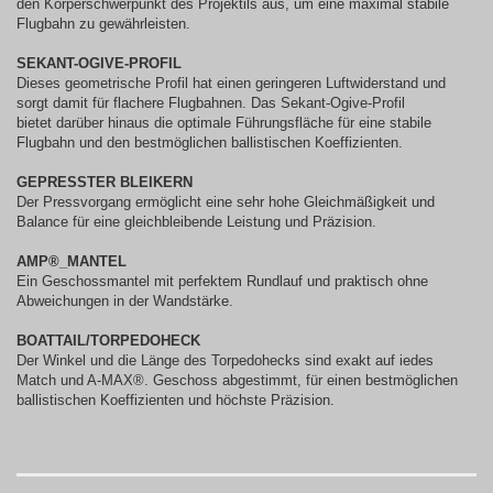
den Körperschwerpunkt des Projektils aus, um eine maximal stabile
Flugbahn zu gewährleisten.
SEKANT-OGIVE-PROFIL
Dieses geometrische Profil hat einen geringeren Luftwiderstand und
sorgt damit für flachere Flugbahnen. Das Sekant-Ogive-Profil
bietet darüber hinaus die optimale Führungsfläche für eine stabile
Flugbahn und den bestmöglichen ballistischen Koeffizienten.
GEPRESSTER BLEIKERN
Der Pressvorgang ermöglicht eine sehr hohe Gleichmäßigkeit und
Balance für eine gleichbleibende Leistung und Präzision.
AMP®_MANTEL
Ein Geschossmantel mit perfektem Rundlauf und praktisch ohne
Abweichungen in der Wandstärke.
BOATTAIL/TORPEDOHECK
Der Winkel und die Länge des Torpedohecks sind exakt auf iedes
Match und A-MAX®. Geschoss abgestimmt, für einen bestmöglichen
ballistischen Koeffizienten und höchste Präzision.