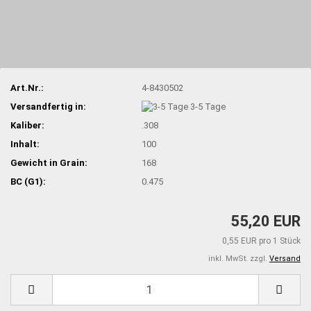
Art.Nr.:
4-8430502
Versandfertig in:
3-5 Tage
Kaliber:
.308
Inhalt:
100
Gewicht in Grain:
168
BC (G1):
0.475
55,20 EUR
0,55 EUR pro 1 Stück
inkl. MwSt. zzgl.
Versand