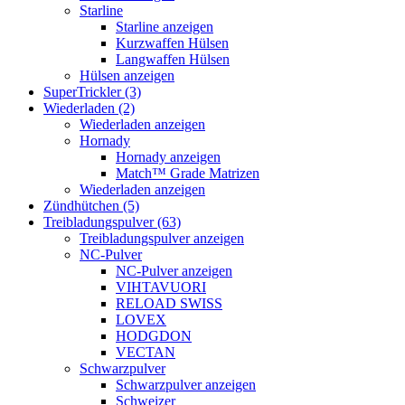
Starline
Starline anzeigen
Kurzwaffen Hülsen
Langwaffen Hülsen
Hülsen anzeigen
SuperTrickler (3)
Wiederladen (2)
Wiederladen anzeigen
Hornady
Hornady anzeigen
Match™ Grade Matrizen
Wiederladen anzeigen
Zündhütchen (5)
Treibladungspulver (63)
Treibladungspulver anzeigen
NC-Pulver
NC-Pulver anzeigen
VIHTAVUORI
RELOAD SWISS
LOVEX
HODGDON
VECTAN
Schwarzpulver
Schwarzpulver anzeigen
Schweizer