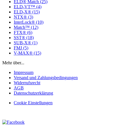
ELD® Match (25)
ELD‑VT™ (4)
ELD-X® (15)
NTX® (3)
InterLock® (10)
Match™ (12)
FTX® (6)
SST® (18)
SUB-X® (1)
FMJ (5)
V-MAX® (15)
Mehr über...
Impressum
Versand und Zahlungsbedingungen
Widerrufsrecht
AGB
Datenschutzerklärung
Cookie Einstellungen