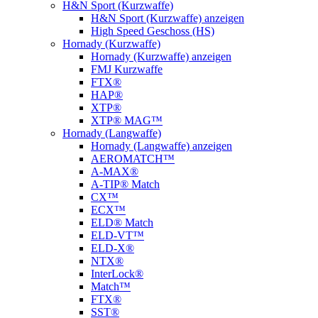
H&N Sport (Kurzwaffe)
H&N Sport (Kurzwaffe) anzeigen
High Speed Geschoss (HS)
Hornady (Kurzwaffe)
Hornady (Kurzwaffe) anzeigen
FMJ Kurzwaffe
FTX®
HAP®
XTP®
XTP® MAG™
Hornady (Langwaffe)
Hornady (Langwaffe) anzeigen
AEROMATCH™
A-MAX®
A-TIP® Match
CX™
ECX™
ELD® Match
ELD‑VT™
ELD-X®
NTX®
InterLock®
Match™
FTX®
SST®