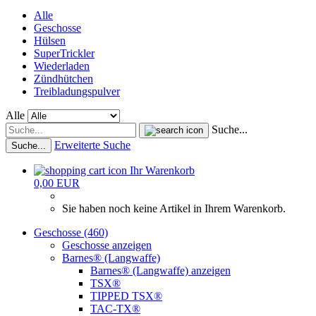
Alle
Geschosse
Hülsen
SuperTrickler
Wiederladen
Zündhütchen
Treibladungspulver
Alle
Suche...
Erweiterte Suche
Suche...
Ihr Warenkorb
0,00 EUR
Sie haben noch keine Artikel in Ihrem Warenkorb.
Geschosse (460)
Geschosse anzeigen
Barnes® (Langwaffe)
Barnes® (Langwaffe) anzeigen
TSX®
TIPPED TSX®
TAC-TX®