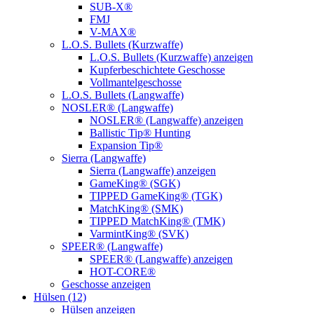
SUB-X®
FMJ
V-MAX®
L.O.S. Bullets (Kurzwaffe)
L.O.S. Bullets (Kurzwaffe) anzeigen
Kupferbeschichtete Geschosse
Vollmantelgeschosse
L.O.S. Bullets (Langwaffe)
NOSLER® (Langwaffe)
NOSLER® (Langwaffe) anzeigen
Ballistic Tip® Hunting
Expansion Tip®
Sierra (Langwaffe)
Sierra (Langwaffe) anzeigen
GameKing® (SGK)
TIPPED GameKing® (TGK)
MatchKing® (SMK)
TIPPED MatchKing® (TMK)
VarmintKing® (SVK)
SPEER® (Langwaffe)
SPEER® (Langwaffe) anzeigen
HOT-CORE®
Geschosse anzeigen
Hülsen (12)
Hülsen anzeigen