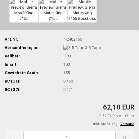
Art.Nr.:
4-2402155
Versandfertig in:
3-5 Tage
Kaliber:
.308
Inhalt:
100
Gewicht in Grain:
155
BC (G1):
0.450
BC (G7):
0.221
62,10 EUR
0,62 EUR pro 1 Stück
inkl. MwSt. zzgl.
Versand