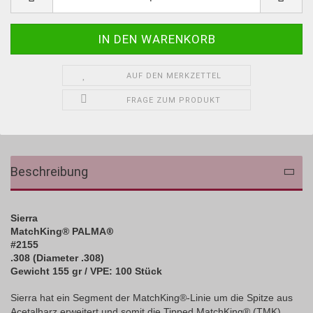
AUF DEN MERKZETTEL
FRAGE ZUM PRODUKT
Beschreibung
Sierra
MatchKing® PALMA
®
#2155
.308 (Diameter .308)
Gewicht 155 gr / VPE: 100 Stück
Sierra hat ein Segment der MatchKing®-Linie um die Spitze aus
Acetalharz erweitert und somit die Tipped MatchKing® (TMK)