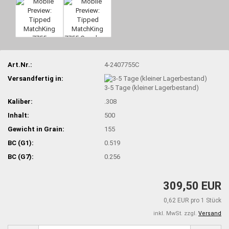
Art.Nr.:
4-2407755C
Versandfertig in:
3-5 Tage (kleiner Lagerbestand)
Kaliber:
.308
Inhalt:
500
Gewicht in Grain:
155
BC (G1):
0.519
BC (G7):
0.256
309,50 EUR
0,62 EUR pro 1 Stück
inkl. MwSt. zzgl.
Versand